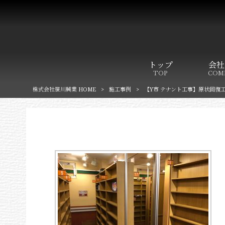
トップ
会社
TOP
COM
株式会社笹川興業 HOME
>
施工事例
>
【Y市 テナント工事】原状回復