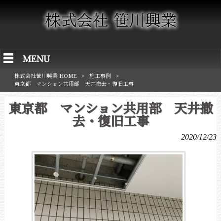
MENU
株式会社笹川興業 HOME
>
施工事例
>
東京都 マンション共用部 天井撤去・復旧工事
東京都 マンション共用部 天井撤
去・復旧工事
2020/12/23